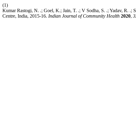
(1)
Kumar Rastogi, N. .; Goel, K.; Jain, T. .; V Sodha, S. .; Yadav, R. .;
Centre, India, 2015-16.
Indian Journal of Community Health
2020
,
3