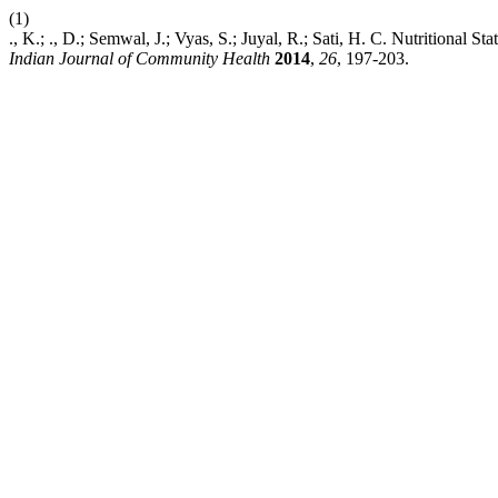
(1)
., K.; ., D.; Semwal, J.; Vyas, S.; Juyal, R.; Sati, H. C. Nutritiona
Indian Journal of Community Health
2014
,
26
, 197-203.